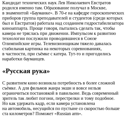
Кандидат технических наук Лев Николаевич Евстратов
родился именно там. Образование получал в Москве,
в знаменитой «Бауманке». В
70-е
на кафедре гироскопических
приборов группа преподавателей и студентов (среди которых
был и Евстратов) работала над созданием гидростабилизатора
киноаппарта. Проще говоря, пытались сделать так, чтобы
камера не тряслась при движении. Импульсом к развитию
технологии послужили проводившиеся в Союзе
Олимпийские игры. Телевизионщикам тяжело давалась
стабильная картинка на некоторых соревнованиях,
в частности, при съёмке с катера.
Тут-то
и пригодились
наработки бауманцев.
«Русская рука»
С развитием кино возникла потребность в более сложной
съёмке. А для фильмов жанра экшн и вовсе нельзя
ограничиться постановкой в павильоне. Ведь современный
зритель так любит погони, перестрелки и тому подобное.
Но как удержать кадр, если камера установлена
на автомобиль, несущийся по пустыне со скоростью больше
ста километров? Поможет «Russian arm».