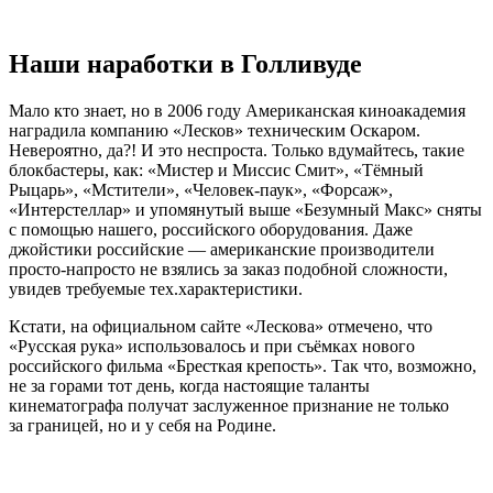
Наши наработки в Голливуде
Мало кто знает, но в 2006 году Американская киноакадемия
наградила компанию «Лесков» техническим Оскаром.
Невероятно, да?! И это неспроста. Только вдумайтесь, такие
блокбастеры, как: «Мистер и Миссис Смит», «Тёмный
Рыцарь», «Мстители»,
«Человек-паук»
, «Форсаж»,
«Интерстеллар» и упомянутый выше «Безумный Макс» сняты
с помощью нашего, российского оборудования. Даже
джойстики российские — американские производители
просто-напросто
не взялись за заказ подобной сложности,
увидев требуемые тех.характеристики.
Кстати, на официальном сайте «Лескова» отмечено, что
«Русская рука» использовалось и при съёмках нового
российского фильма «Бресткая крепость». Так что, возможно,
не за горами тот день, когда настоящие таланты
кинематографа получат заслуженное признание не только
за границей, но и у себя на Родине.