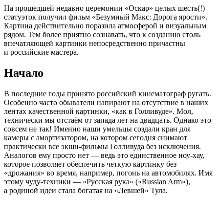
На прошедшей недавно церемонии «Оскар» целых шесть(!)
статуэток получил фильм «Безумный Макс: Дорога ярости».
Картина действительно поразила атмосферой и визуальным
рядом. Тем более приятно сознавать, что к созданию столь
впечатляющей картинки непосредственно причастны
и российские мастера.
Начало
В последние годы принято российский кинематограф ругать.
Особенно часто обыватели напирают на отсутствие в наших
лентах качественной картинки, «как в Голливуде». Мол,
технически мы отстаём от запада лет на двадцать. Однако это
совсем не так! Именно наши умельцы создали кран для
камеры с амортизатором, на котором сегодня снимают
практически все
экшн-фильмы
Голливуда без исключения.
Аналогов ему просто нет — ведь это единственное
ноу-хау
,
которое позволяет обеспечить четкую картинку без
«дрожания» во время, например, погонь на автомобилях. Имя
этому
чуду-техники
— «Русская рука» («Russian Arm»),
а родиной идеи стала богатая на «Левшей» Тула.