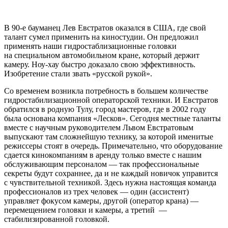
В
90-е
бауманец Лев Евстратов оказался в США, где свой
талант сумел применить на киностудии. Он предложил
применять наши гидростаблизационные головки
на специальном автомобильном кране, который держит
камеру.
Ноу-хау
быстро доказало свою эффективность.
Изобретение стали звать «русской рукой».
Со временем возникла потребность в большем количестве
гидростабилизационной операторской техники. И Евстратов
обратился в родную Тулу, город мастеров, где в 2002 году
была основана компания «Лесков». Сегодня местные таланты
вместе с научным руководителем Львом Евстратовым
выпускают там сложнейшую технику, за которой именитые
режиссеры стоят в очередь. Примечательно, что оборудование
сдается кинокомпаниям в аренду только вместе с нашим
обслуживающим персоналом — так профессиональные
секреты будут сохраннее, да и не каждый новичок управится
с чувствительной техникой. Здесь нужна настоящая команда
профессионалов из трех человек — один (
ассистент
)
управляет фокусом камеры, другой (оператор крана) —
перемещением головки и камеры, а третий —
стабилизированной головкой.