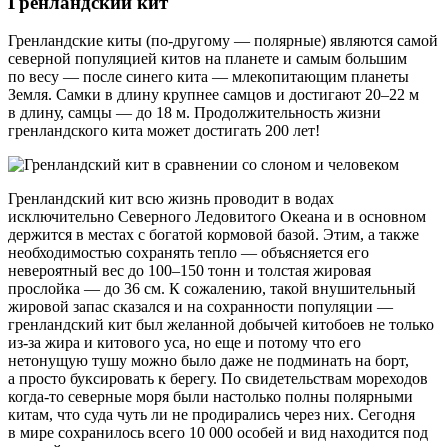
Гренландский кит
Гренландские киты (
по-другому
— полярные) являются самой
северной популяцией китов на планете и самым большим
по весу — после синего кита — млекопитающим планеты
Земля. Самки в длину крупнее самцов и достигают 20–22 м
в длину, самцы — до 18 м. Продолжительность жизни
гренландского кита может достигать 200 лет!
Гренландский кит всю жизнь проводит в водах
исключительно Северного Ледовитого Океана и в основном
держится в местах с богатой кормовой базой. Этим, а также
необходимостью сохранять тепло — объясняется его
невероятный вес до 100–150 тонн и толстая жировая
прослойка — до 36 см. К сожалению, такой внушительный
жировой запас сказался и на сохранности популяции —
гренландский кит был желанной добычей китобоев не только
из-за
жира и китового уса, но еще и потому что его
нетонущую тушу можно было даже не подминать на борт,
а просто буксировать к берегу. По свидетельствам мореходов
когда-то
северные моря были настолько полны полярными
китам, что суда чуть ли не продирались через них. Сегодня
в мире сохранилось всего 10 000 особей и вид находится под