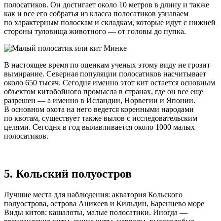
полосатиков. Он достигает около 10 метров в длину и также
как и все его собратья из класса полосатиков узнаваем
по характерным полоскам и складкам, которые идут с нижней
стороны туловища животного — от головы до пупка.
В настоящее время по оценкам ученых этому виду не грозит
вымирание. Северная популяции полосатиков насчитывает
около 650 тысяч. Сегодня именно этот кит остается основным
объектом китобойного промысла в странах, где он все еще
разрешен — а именно в Исландии, Норвегии и Японии.
В основном охота на него ведется коренными народами
по квотам, существует также вылов с исследовательским
целями. Сегодня в год вылавливается около 1000 малых
полосатиков.
5. Кольский полуостров
Лучшие места для наблюдения: акватория Кольского
полуострова, острова Аникеев и Кильдин, Баренцево море
Виды китов: кашалоты, малые полосатики. Иногда —