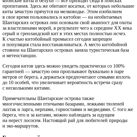
японские киты и белухи — все приходят сюда в поисках
пропитания. Здесь же обитают косатки, от которых небольшие
киты зачастую прячутся на мелководье. Этим изобилием
в свое время пользовались и китобои — на необитаемых
Шантарских островах они основали свой аванпост для охоты
за властелинами морей, в результате чего к середине XX века
серый и гренландский кит в этих местах полностью исчез.
К счастью китобойный промысел сегодня запрещен
и популяция стала восстанавливаться. А место китобойной
стоянии на Шантарских островах заняла туристическая база
и метеостанции.
Сегодня китов здесь можно увидеть практически со 100%
гарантией — зачастую они проплывают буквально в паре
метров от берега, а держаться предпочитают семьями вплоть
до 10 особей, что увеличивает вероятность встречи сразу
с несколькими китами.
Примечательны Шантарские острова также
многочисленными птичьими базарами, лежками тюленей
лахтак и ларга, нерпами, горностаями и медведями. С того же
берега, что и за китами, можно наблюдать за идущим
на нерест лососем. Настоящий рай для любителей природы
и
эко-маршрутов
.