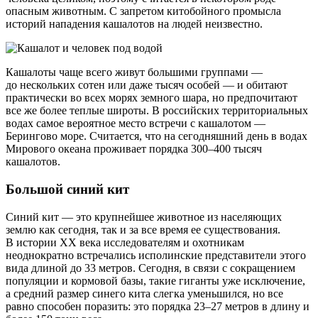
опасным животным. С запретом китобойного промысла
историй нападения кашалотов на людей неизвестно.
Кашалоты чаще всего живут большими группами —
до нескольких сотен или даже тысяч особей — и обитают
практически во всех морях земного шара, но предпочитают
все же более теплые широты. В российских территориальных
водах самое вероятное место встречи с кашалотом —
Берингово море. Считается, что на сегодняшний день в водах
Мирового океана проживает порядка 300–400 тысяч
кашалотов.
Большой синий кит
Синий кит — это крупнейшее животное из населяющих
землю как сегодня, так и за все время ее существования.
В истории XX века исследователям и охотникам
неоднократно встречались исполинские представители этого
вида длиной до 33 метров. Сегодня, в связи с сокращением
популяции и кормовой базы, такие гиганты уже исключение,
а средний размер синего кита слегка уменьшился, но все
равно способен поразить: это порядка 23–27 метров в длину и