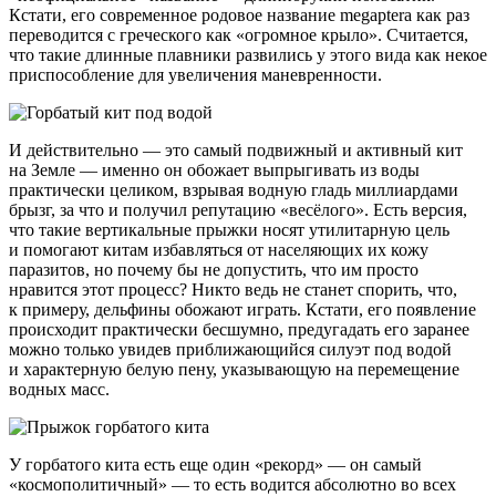
Кстати, его современное родовое название megaptera как раз
переводится с греческого как «огромное крыло». Считается,
что такие длинные плавники развились у этого вида как некое
приспособление для увеличения маневренности.
И действительно — это самый подвижный и активный кит
на Земле — именно он обожает выпрыгивать из воды
практически целиком, взрывая водную гладь миллиардами
брызг, за что и получил репутацию «весёлого». Есть версия,
что такие вертикальные прыжки носят утилитарную цель
и помогают китам избавляться от населяющих их кожу
паразитов, но почему бы не допустить, что им просто
нравится этот процесс? Никто ведь не станет спорить, что,
к примеру, дельфины обожают играть. Кстати, его появление
происходит практически бесшумно, предугадать его заранее
можно только увидев приближающийся силуэт под водой
и характерную белую пену, указывающую на перемещение
водных масс.
У горбатого кита есть еще один «рекорд» — он самый
«космополитичный» — то есть водится абсолютно во всех