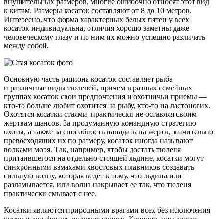
внушительных размеров, многие ошибочно относят этот вид
к китам. Размеры косаток составляют от 8 до 10 метров.
Интересно, что форма характерных белых пятен у всех
косаток индивидуальна, отличия хорошо заметны даже
человеческому глазу и по ним их можно успешно различать
между собой.
Основную часть рациона косаток составляет рыба
и различные виды тюленей, причем в разных семейных
группах косаток свои предпочтения и охотничьи приемы —
кто-то
больше любит охотится на рыбу,
кто-то
на ластоногих.
Охотятся косатки стаями, практически не оставляя своим
жертвам шансов. За продуманную командную стратегию
охоты, а также за способность нападать на жертв, значительно
превосходящих их по размеру, косаток иногда называют
волками моря. Так, например, чтобы достать тюленя
притаившегося на отдельно стоящей льдине, косатки могут
синхронными взмахами хвостовых плавников создавать
сильную волну, которая ведет к тому, что льдина или
разламывается, или волна накрывает ее так, что тюленя
практически смывает с нее.
Косатки являются природными врагами всех без исключения
китов и дельфинов, включая синего. Конечно, они далеко