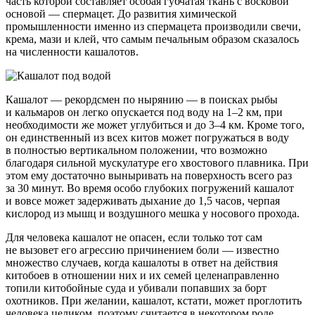
часть которой составляет особая губчатая ткань с восковой
основой — спермацет. До развития химической
промышленности именно из спермацета производили свечи,
крема, мази и клей, что самым печальным образом сказалось
на численности кашалотов.
Кашалот — рекордсмен по нырянию — в поисках рыбы
и кальмаров он легко опускается под воду на 1–2 км, при
необходимости же может углубиться и до 3–4 км. Кроме того,
он единственный из всех китов может погружаться в воду
в полностью вертикальном положении, что возможно
благодаря сильной мускулатуре его хвостового плавника. При
этом ему достаточно выныривать на поверхность всего раз
за 30 минут. Во время особо глубоких погружений кашалот
и вовсе может задерживать дыхание до 1,5 часов, черпая
кислород из мышц и воздушного мешка у носового прохода.
Для человека кашалот не опасен, если только тот сам
не вызовет его агрессию причинением боли — известно
множество случаев, когда кашалоты в ответ на действия
китобоев в отношении них и их семей целенаправленно
топили китобойные суда и убивали попавших за борт
охотников. При желании, кашалот, кстати, может проглотить
человека целиком, поэтому считается в некотором роде