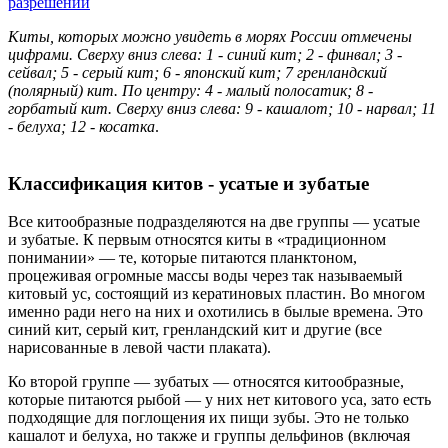
разрешении
Киты, которых можно увидеть в морях России отмечены
цифрами. Сверху вниз слева: 1 - синий кит; 2 - финвал; 3 -
сейвал; 5 - серый кит; 6 - японский кит; 7 гренландский
(полярный) кит. По центру: 4 - малый полосатик; 8 -
горбатый кит. Сверху вниз слева: 9 - кашалот; 10 - нарвал; 11
- белуха; 12 - косатка
.
Классификация китов - усатые и зубатые
Все китообразные подразделяются на две группы — усатые
и зубатые. К первым относятся киты в «традиционном
понимании» — те, которые питаются планктоном,
процеживая огромные массы воды через так называемый
китовый ус, состоящий из кератиновых пластин. Во многом
именно ради него на них и охотились в былые времена. Это
синий кит, серый кит, гренландский кит и другие (все
нарисованные в левой части плаката).
Ко второй группе — зубатых — относятся китообразные,
которые питаются рыбой — у них нет китового уса, зато есть
подходящие для поглощения их пищи зубы. Это не только
кашалот и белуха, но также и группы дельфинов (включая