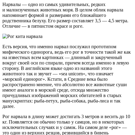
Нарвалы — одно из самых удивительных, редких
и малоизученных животных моря. В целом облик нарвала
напоминает формой и размерами его ближайшего
родственника белуху. Его размер составляет 3,5 — 4,5 метра.
Отличие — в пятнистом окрасе и роге.
Есть версия, что именно нарвал послужил прототипом
мифического единорога, ведь его рог в точности такой же как
на известных всем картинках — длинный и закрученный
вокруг своей оси по спирали, причем всегда именно в левую
сторону. В английском языке одно из названий этого
животного так и звучит — «sea unicorn», что означает
«морской единорог». Кстати, в Средние века было
распространено мнение, что абсолютно все животные суши
имеют аналоги в морской среде, отсюда множество
причудливых изображений морских обитателей в старых
манускриптах:
рыба-петух
,
рыба-собака
,
рыба-лиса
и так
далее.
Рог нарвала в длину может достигать 3 метров и весить до 10
кг. Появляется он обычно только у самцов, но в некоторых
исключительных случаях и у самок. На самом деле «рог» —
это один из верхних резцов, резвившийся в бивень