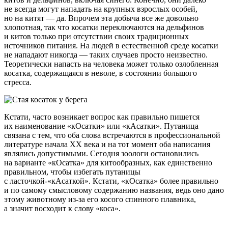
не всегда могут нападать на крупных взрослых особей,
но на китят — да. Впрочем эта добыча все же довольно
хлопотная, так что косатки переключаются на дельфинов
и китов только при отсутствии своих традиционных
источников питания. На людей в естественной среде косатки
не нападают никогда — таких случаев просто неизвестно.
Теоретически напасть на человека может только озлобленная
косатка, содержащаяся в неволе, в состоянии большого
стресса.
Кстати, часто возникает вопрос как правильно пишется
их наименование «кОсатки» или «кАсатки». Путаница
связана с тем, что оба слова встречаются в профессиональной
литературе начала XX века и на тот момент оба написания
являлись допустимыми. Сегодня зоологи остановились
на варианте «кОсатка» для китообразных, как единственно
правильном, чтобы избегать путаницы
с ласточкой-«кАсаткой». Кстати, «кОсатка» более правильно
и по самому смысловому содержанию названия, ведь оно дано
этому животному
из-за
его косого спинного плавника,
а значит восходит к слову «коса».