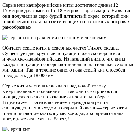
Серые или калифорнийские киты достигают длины 12–
15 метров для самок и 15–18 метров — для самцов. Название
они получили за
серо-бурый
пятнистый окрас, который они
приобретают
из-за
паразитирующих на их кожных покровах
ракообразных.
Обитают серые киты в северных частях Тихого океана.
Существует две крупные популяции:
охотско-корейская
и
чукотско-калифорнийская
. Из названий видно, что киты
каждой популяции совершают довольно длительные сезонные
миграции. Так, в течение одного года серый кит способен
преодолеть до 18 000 км.
Серые киты часто высовывают над водой голову
в вертикальном положении — так они осматриваются
и определяют свое положение относительно берега.
В целом же — за исключением периода миграции
с вынужденным выходом в открытый океан — серые киты
предпочитают держаться у мелководья, а во время отлива
могут даже отдыхать на берегу!