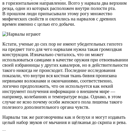
в горизонтальном направлении. Всего у нарвала два верхним
резца, один из которых расположен внутри полости рта.
В прошлом люди припысывали этому рогу множество
мифических свойств и охотились на нарвалов с древних
времен именно с целью его добычи.
Кстати, ученые до сих пор не имеют убедительных гипотез
на предмет того для чего нарвалам нужна такая громоздкая
конструкция. Изначально считалось, что он может
использоваться самцами в качестве оружия при отвоевывании
своей избранницы у других кавалеров, но в действительности
такого никогда не происходит. Последние исследования
показали, что внутри вся костная ткань бивня пронизана
нервными волокнами и окончаниями, соответственно,
логично предположить, что он используется как некий
инструмент получения информации о внешнем мире —
например, колебаниях и температуре воды. Однако, в этом
случае не ясно почему особи женского пола лишены такого
полезного дополнительного органа чувств.
Нарвалы так же разговорчивы как и белухи и могут издавать
целый набор звуков от мычания и щёлканья до скрипа и рева.