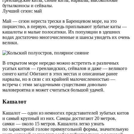
гренландские киты, синие киты, нарвалы, высоколобые
бутылконосы и сейвалы.
Лучший сезон: май
Май — сезон нереста трески в Баренцевом море, на это
пиршество, в первую, очередь приплывают зубатые киты —
кашалоты и малые полосатики. Их популяции в здешних
водах достаточно многочисленные и шансы увидеть их очень
велики.
В открытом море нередко можно встретить и различных
усатых китов — гренландских, сейвалов и даже — великого
синего кита! Обитают в этих местах и описанные ранее
нарвалы, но в свзи с их крайней малочисленностью —
встреча с этми загадочными существами довольно
маловероятна и может считаться большой удачей.
Кашалот
Кашалот — один из немногих представителей зубатых китов
и самый крупный из них. Самцы достигают 20 метров,
самки — около 15 метров. Кашалота легко узнать
по характерной голове прямоугольной формы, значительную