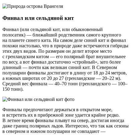
Финвал или сельдяной кит
Финвал (или сельдяной кит, или обыкновенный
полосатик) — ближайший родственник самого крупного
на планете синего кита. На самом деле синий кит и финвал
похожи настолько, что в природе даже встречаются гибриды
этих двух видов. По размерам он делит второе место
с гренландским китом — его полярный брат внушительнее
по весу, а вот финвал достаточно «стройный», зато более
длинный — почти как великан синий кит. В Северном
полушарии финвалы достигают в длину от 18 до 24 метров,
а южных широтах от 20 до 27 (гренландские — 20–22 м).
Средний вес финвала — 40–70 тонн (гренландского — 100–
150 тонн).
Финвалы предпочитают держаться в открытом море,
и встретить их в прибрежной зоне удается крайне редко.
В летнее время финвалы плывут на север, достигая иногда
даже границ полярных льдов. Интересно, что так как сезоны
в северном и южном полушарии не совпадают —