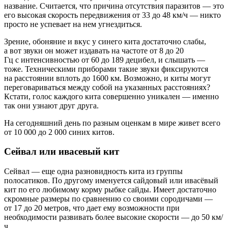
название. Считается, что причина отсутствия паразитов — это
его высокая скорость передвижения от 33 до 48 км/ч — никто
просто не успевает на нем угнездиться.
Зрение, обоняние и вкус у синего кита достаточно слабы,
а вот звуки он может издавать на частоте от 8 до 20
Гц с интенсивностью от 60 до 189 децибел, и слышать —
тоже. Техническими приборами такие звуки фиксируются
на расстоянии вплоть до 1600 км. Возможно, и киты могут
переговариваться между собой на указанных расстояниях?
Кстати, голос каждого кита совершенно уникален — именно
так они узнают друг друга.
На сегодняшний день по разным оценкам в мире живет всего
от 10 000 до 2 000 синих китов.
Сейвал или ивасевый кит
Сейвал — еще одна разновидность кита из группы
полосатиков. По другому именуется сайдовый или ивасёвый
кит по его любимому корму рыбке сайды. Имеет достаточно
скромные размеры по сравнению со своими сородичами —
от 17 до 20 метров, что дает ему возможности при
необходимости развивать более высокие скорости — до 50 км/
ч.