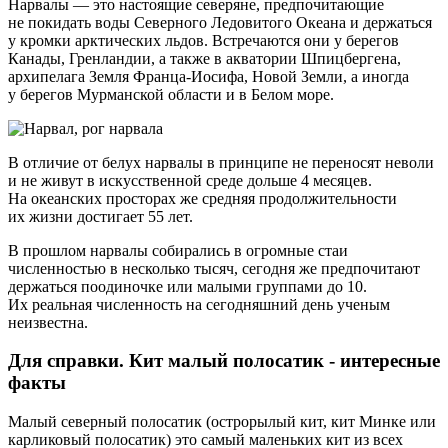
Нарвалы — это настоящие северяне, предпочитающие
не покидать воды Северного Ледовитого Океана и держаться
у кромки арктических льдов. Встречаются они у берегов
Канады, Гренландии, а также в акватории Шпицбергена,
архипелага Земля
Франца-Иосифа
, Новой Земли, а иногда
у берегов Мурманской области и в Белом море.
В отличие от белух нарвалы в принципе не переносят неволи
и не живут в искусственной среде дольше 4 месяцев.
На океанских просторах же средняя продолжительности
их жизни достигает 55 лет.
В прошлом нарвалы собирались в огромные стаи
численностью в несколько тысяч, сегодня же предпочитают
держаться поодиночке или малыми группами до 10.
Их реальная численность на сегодняшний день ученым
неизвестна.
Для справки. Кит малый полосатик - интересные
факты
Малый северный полосатик (острорылый кит, кит Минке или
карликовый полосатик) это самый маленьких кит из всех