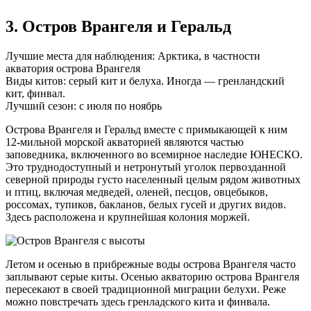
3. Остров Врангеля и Геральд
Лучшие места для наблюдения: Арктика, в частности
акватория острова Врангеля
Виды китов: серый кит и белуха. Иногда — гренландский
кит, финвал.
Лучший сезон: с июля по ноябрь
Острова Врангеля и Геральд вместе с примыкающей к ним
12-мильной
морской акваторией являются частью
заповедника, включенного во всемирное наследие ЮНЕСКО.
Это труднодоступный и нетронутый уголок первозданной
северной природы густо населенный целым рядом животных
и птиц, включая медведей, оленей, песцов, овцебыков,
россомах, тупиков, бакланов, белых гусей и других видов.
Здесь расположена и крупнейшая колония моржей.
Летом и осенью в прибрежные воды острова Врангеля часто
заплывают серые киты. Осенью акваторию острова Врангеля
пересекают в своей традиционной миграции белухи. Реже
можно повстречать здесь гренладского кита и финвала.