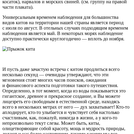
косаток), нарвалов и морских свиней. (см. группу на правой
части плаката).
Универсальным временем наблюдения для большинства
видов китов на территории нашей страны является период
с июля по август. В отельных случаях подходящим временем
наблюдения является май. В некоторых морях наблюдение
доступно практически круглогодично — вплоть до ноября.
И пусть даже зачастую встреча с китом продлиться всего
несколько секунд — очевидцы утверждают, что эти
мгновения стоят многих часов поисков, ожидания
и финансового аспекта подготовки такого путешествия.
Определенно, в тот момент, когда из воды показывается это
гигантское, древнее и прекрасное создание, и Вы можете
лицезреть его свободным в естественной среде, находясь
всего в нескольких метрах от него — дух захватывает!
Кто-то
аплодирует,
кто-то
улыбается и чувствует себя настолько
счастливым, как, пожалуй, никогда в жизни, а у
кого-то
непроизвольно текут слезы. Может быть, киты,
олицетворяющие собой красоту, мощь и мудрость природы,
делают и нас более настоящими, такими какими мы все