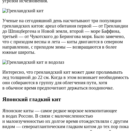
угрозой исчезновения.
Ученые на сегодняшний день насчитывают три популяции
гренландских китов: ареал обитания первой — от Гренландии
до Шпицбергена и Новой земли, второй — море Баффина,
третьей — от Чукотского до Берингова моря. Было замечено,
что с приходом весны и лета — киты двигаются в северном
направлении, с приходом зимы — возвращаются в более
южные широты.
Интересно, что гренландский кит может даже проламывать
лед толщиной до 22 см. Когда в этом возникает необходимость
они собираются в группу для облегчения пути, хотя
в обычное время предпочитают держаться поодиночке.
Японский гладкий кит
Японские киты — самое редкое морское млекопитающее
в водах России. В связи с малочисленностью
и малоизученностью их долгое время отождествляли с другим
видом — североатлантическим гладким китом до тех пор пока