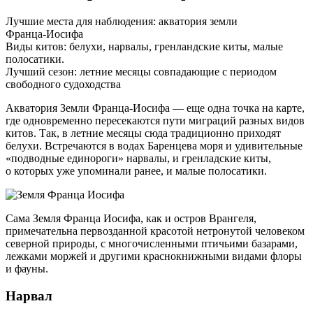
Лучшие места для наблюдения: акватория земли
Франца-Иосифа
Виды китов: белухи, нарвалы, гренландские киты, малые
полосатики.
Лучший сезон: летние месяцы совпадающие с периодом
свободного судоходства
Акватория Земли
Франца-Иосифа
— еще одна точка на карте,
где одновременно пересекаются пути миграций разных видов
китов. Так, в летние месяцы сюда традиционно приходят
белухи. Встречаются в водах Баренцева моря и удивительные
«подводные единороги» нарвалы, и гренладские киты,
о которых уже упоминали ранее, и малые полосатики.
Сама Земля Франца Иосифа, как и остров Врангеля,
примечательна первозданной красотой нетронутой человеком
северной природы, с многочисленными птичьими базарами,
лежками моржей и другими краснокнижными видами флоры
и фауны.
Нарвал