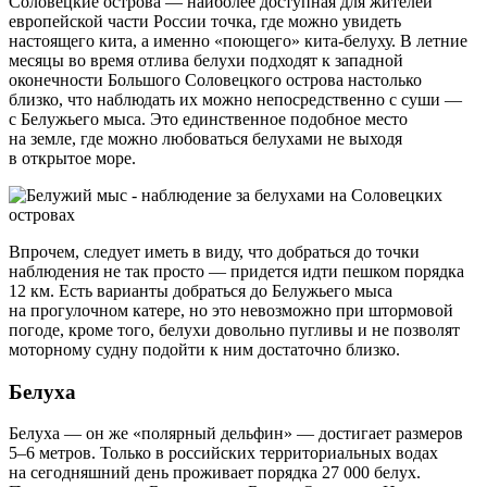
Соловецкие острова — наиболее доступная для жителей
европейской части России точка, где можно увидеть
настоящего кита, а именно «поющего»
кита-белуху
. В летние
месяцы во время отлива белухи подходят к западной
оконечности Большого Соловецкого острова настолько
близко, что наблюдать их можно непосредственно с суши —
с Белужьего мыса. Это единственное подобное место
на земле, где можно любоваться белухами не выходя
в открытое море.
Впрочем, следует иметь в виду, что добраться до точки
наблюдения не так просто — придется идти пешком порядка
12 км. Есть варианты добраться до Белужьего мыса
на прогулочном катере, но это невозможно при штормовой
погоде, кроме того, белухи довольно пугливы и не позволят
моторному судну подойти к ним достаточно близко.
Белуха
Белуха — он же «полярный дельфин» — достигает размеров
5–6 метров. Только в российских территориальных водах
на сегодняшний день проживает порядка 27 000 белух.