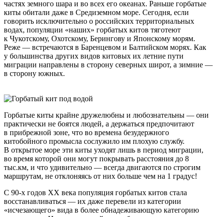
частях земного шара и во всех его океанах. Раньше горбатые
киты обитали даже в Средиземном море. Сегодня, если
говорить исключительно о российских территориальных
водах, популяции «наших» горбатых китов тяготеют
к Чукотскому, Охотскому, Берингову и Японскому морям.
Реже — встречаются в Баренцевом и Балтийском морях. Как
у большинства других видов китовых их летние пути
миграции направлены в сторону северных широт, а зимние —
в сторону южных.
Горбатые киты крайне дружелюбны и любознательны — они
практически не боятся людей, а держаться предпочитают
в прибрежной зоне, что во времена безудержного
китобойного промысла сослужило им плохую службу.
В открытое море эти киты уходят лишь в период миграции,
во время которой они могут покрывать расстояния до 8
тыс.км, и что удивительно — всегда двигаются по строгим
маршрутам, не отклоняясь от них больше чем на 1 градус!
С
90-х
годов XX века популяция горбатых китов стала
восстанавливаться — их даже перевели из категории
«исчезающего» вида в более обнадеживающую категорию