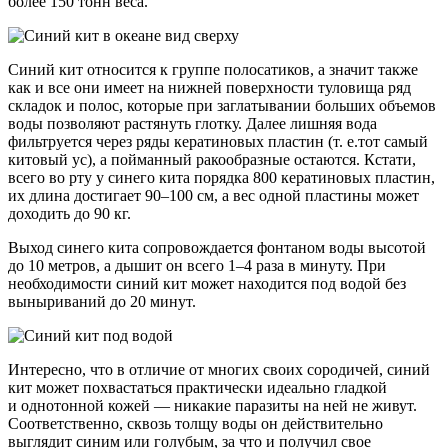
более 150 тонн веса.
Синий кит относится к группе полосатиков, а значит также
как и все они имеет на нижней поверхности туловища ряд
складок и полос, которые при заглатывании больших объемов
воды позволяют растянуть глотку. Далее лишняя вода
фильтруется через ряды кератиновых пластин (
т. е.
тот самый
китовый ус), а пойманный ракообразные остаются. Кстати,
всего во рту у синего кита порядка 800 кератиновых пластин,
их длина достигает 90–100 см, а вес одной пластины может
доходить до 90 кг.
Выход синего кита сопровождается фонтаном воды высотой
до 10 метров, а дышит он всего 1–4 раза в минуту. При
необходимости синий кит может находится под водой без
выныриваний до 20 минут.
Интересно, что в отличие от многих своих сородичей, синий
кит может похвастаться практически идеально гладкой
и однотонной кожей — никакие паразиты на ней не живут.
Соответственно, сквозь толщу воды он действительно
выглядит синим или голубым, за что и получил свое