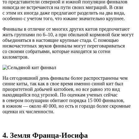
то представители северной и южной популяции финвалов
никогда не встречаются на пути своих миграций. В свзи
с этим их иногда даже предлагают разделить на два вида,
особенно с учетом того, что южане значительно крупнее.
Финвалы в отличие от многих других китов предпочитают
жить группами по 6–10, а при обильной кормовой базе могут
объединяться в настоящие крупные стада. С помощью
низкочастотных звуков финвалы могут переговариваться
со своими собратьями, которые находятся за сотни
километров.
На сегодняшний день финвалы более распространены чем
синие киты, так как в свое время именно синий кит был
приоритетной добычей китобоев, но все равно это вид
находящийся под угрозой. По оценкам ученых сейчас
в севером полушарии обитают порядка 15 000 финвалов,
в южном — около 40 000, но есть и гораздо более скромные
оценки их численности.
4. Земля
Франца-Иосифа