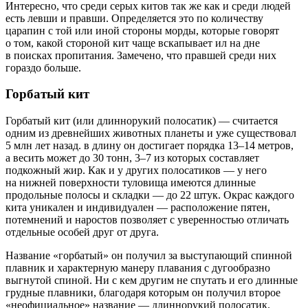
Интересно, что среди серых китов так же как и среди людей
есть левши и правши. Определяется это по количеству
царапин с той или иной стороны морды, которые говорят
о том, какой стороной кит чаще вскапывает ил на дне
в поисках пропитания. Замечено, что правшей среди них
гораздо больше.
Горбатый кит
Горбатый кит (или длиннорукий полосатик) — считается
одним из древнейших животных планеты и уже существовал
5 млн лет назад. в длину он достигает порядка 13–14 метров,
а весить может до 30 тонн, 3–7 из которых составляет
подкожный жир. Как и у других полосатиков — у него
на нижней поверхности туловища имеются длинные
продольные полосы и складки — до 22 штук. Окрас каждого
кита уникален и индивидуален — расположение пятен,
потемнений и наростов позволяет с уверенностью отличать
отдельные особей друг от друга.
Название «горбатый» он получил за выступающий спинной
плавник и характерную манеру плавания с дугообразно
выгнутой спиной. Ни с кем другим не спутать и его длинные
грудные плавники, благодаря которым он получил второе
«неофициальное» название — длиннорукий полосатик.