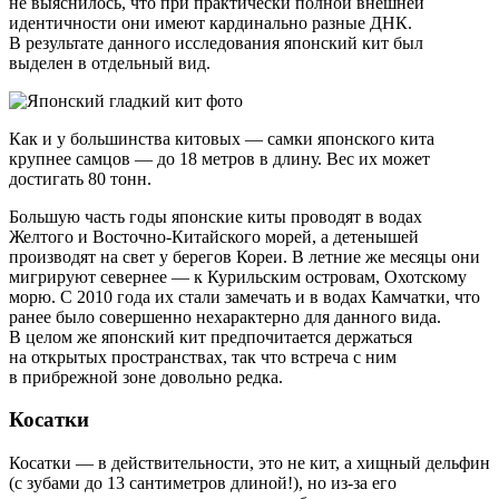
не выяснилось, что при практически полной внешней
идентичности они имеют кардинально разные ДНК.
В результате данного исследования японский кит был
выделен в отдельный вид.
Как и у большинства китовых — самки японского кита
крупнее самцов — до 18 метров в длину. Вес их может
достигать 80 тонн.
Большую часть годы японские киты проводят в водах
Желтого и
Восточно-Китайского
морей, а детенышей
производят на свет у берегов Кореи. В летние же месяцы они
мигрируют севернее — к Курильским островам, Охотскому
морю. С 2010 года их стали замечать и в водах Камчатки, что
ранее было совершенно нехарактерно для данного вида.
В целом же японский кит предпочитается держаться
на открытых пространствах, так что встреча с ним
в прибрежной зоне довольно редка.
Косатки
Косатки — в действительности, это не кит, а хищный дельфин
(с зубами до 13 сантиметров длиной!), но
из-за
его