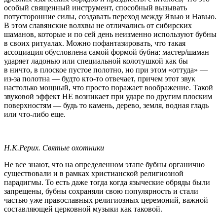
особый священный инструмент, способный вызывать
потусторонние силы, создавать переход между Явью и Навью.
В этом славянские волхвы не отличались от сибирских
шаманов, которые и по сей день неизменно используют бубны
в своих ритуалах. Можно пофантазировать, что такая
ассоциация обусловлена самой формой бубна: мастер/шаман
ударяет ладонью или специальной колотушкой как бы
в ничто, в плоское пустое полотно, но при этом «оттуда» —
из-за
полотна — будто
кто-то
отвечает, причем этот звук
настолько мощный, что просто поражает воображение. Такой
звуковой эффект НЕ возникает при ударе по другим плоским
поверхностям — будь то камень, дерево, земля, водная гладь
или
что-либо
еще.
Н.К.Рерих. Святые охотники
Не все знают, что на определенном этапе бубны органично
существовали и в рамках христианской религиозной
парадигмы. То есть даже тогда когда языческие обряды были
запрещены, бубны сохраняли свою популярность и стали
частью уже православных религиозных церемоний, важной
составляющей церковной музыки как таковой.