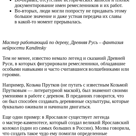
документирование имен ремесленников и их работ.
Во-вторых
, люди могли попросту не придавать этому
большое значение и даже устная передача их славы
в
какой-то
момент прерывалась.
Мастер работающий по дереву, Древняя Русь – фантазия
нейросети Kandinsky
Тем не менее, известно немало легенд и сказаний Древней
Руси, в которых фигурировали ремесленники, обладавшие
особыми навыками и часто считавшиеся волшебниками или
героями.
Например, Козьма Прутков (не путать с известным Козьмой
Прутковым — литературной маской), был знаменит своими
умениями в работе с деревом. В преданиях говорится, что
он был способен создавать деревянные скульптуры, которые
буквально оживали и начинали двигаться.
Еще один пример: в Ярославле существует легенда
о
мастере-каменотесе
, который создал великий Ярославский
колокол (один из самых больших в России). Молва говорила,
что создать такое чудо ему помогли определенные