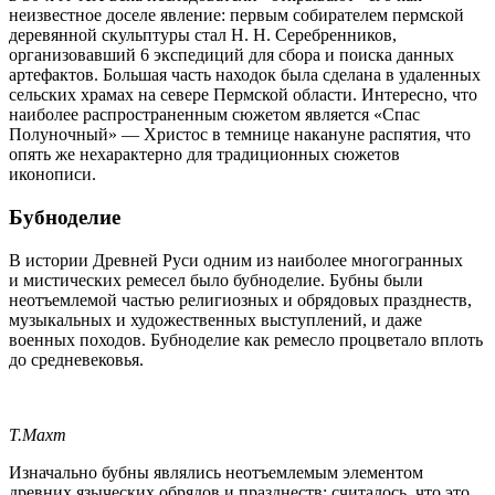
неизвестное доселе явление: первым собирателем пермской
деревянной скульптуры стал
Н. Н. Серебренников
,
организовавший 6 экспедиций для сбора и поиска данных
артефактов. Большая часть находок была сделана в удаленных
сельских храмах на севере Пермской области. Интересно, что
наиболее распространенным сюжетом является «Спас
Полуночный» — Христос в темнице накануне распятия, что
опять же нехарактерно для традиционных сюжетов
иконописи.
Бубноделие
В истории Древней Руси одним из наиболее многогранных
и мистических ремесел было бубноделие. Бубны были
неотъемлемой частью религиозных и обрядовых празднеств,
музыкальных и художественных выступлений, и даже
военных походов. Бубноделие как ремесло процветало вплоть
до средневековья.
Т.Махт
Изначально бубны являлись неотъемлемым элементом
древних языческих обрядов и празднеств: считалось, что это