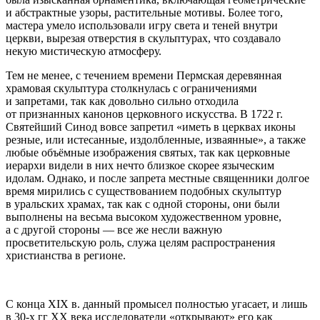
и абстрактные узоры, растительные мотивы. Более того,
мастера умело использовали игру света и теней внутри
церкви, вырезая отверстия в скульптурах, что создавало
некую мистическую атмосферу.
Тем не менее, с течением времени Пермская деревянная
храмовая скульптура столкнулась с ограничениями
и запретами, так как довольно сильно отходила
от признанных канонов церковного искусства. В 1722 г.
Святейший Синод вовсе запретил «иметь в церквах иконы
резные, или истесанные, издолбленные, изваянные», а также
любые объёмные изображения святых, так как церковные
иерархи видели в них нечто близкое скорее языческим
идолам. Однако, и после запрета местные священники долгое
время мирились с существованием подобных скульптур
в уральских храмах, так как с одной стороны, они были
выполнены на весьма высоком художественном уровне,
а с другой стороны — все же несли важную
просветительскую роль, служа целям распространения
христианства в регионе.
С конца XIX в. данный промысел полностью угасает, и лишь
в
30-х
гг XX века исследователи «открывают» его как