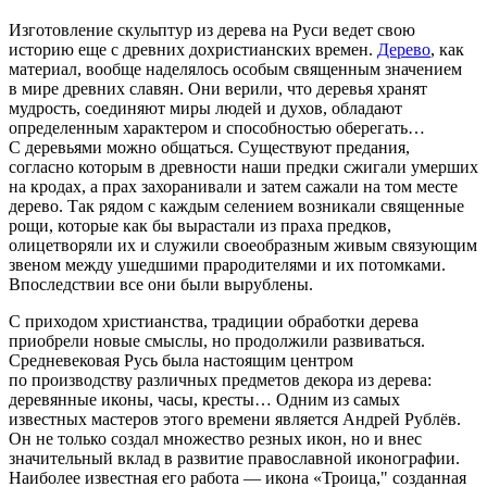
Изготовление скульптур из дерева на Руси ведет свою
историю еще с древних дохристианских времен.
Дерево
, как
материал, вообще наделялось особым священным значением
в мире древних славян. Они верили, что деревья хранят
мудрость, соединяют миры людей и духов, обладают
определенным характером и способностью оберегать…
С деревьями можно общаться. Существуют предания,
согласно которым в древности наши предки сжигали умерших
на кродах, а прах захоранивали и затем сажали на том месте
дерево. Так рядом с каждым селением возникали священные
рощи, которые как бы вырастали из праха предков,
олицетворяли их и служили своеобразным живым связующим
звеном между ушедшими прародителями и их потомками.
Впоследствии все они были вырублены.
С приходом христианства, традиции обработки дерева
приобрели новые смыслы, но продолжили развиваться.
Средневековая Русь была настоящим центром
по производству различных предметов декора из дерева:
деревянные иконы, часы, кресты… Одним из самых
известных мастеров этого времени является Андрей Рублёв.
Он не только создал множество резных икон, но и внес
значительный вклад в развитие православной иконографии.
Наиболее известная его работа — икона «Троица," созданная