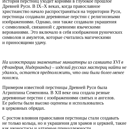
История перстниц уходит корнями в глубокое прошлое
Древней Руси. В
IX–X
веках, когда православное
христианство начало распространяться на территории Руси,
перстницы создавали деревянные перстни с религиозными
изображениями. Однако, они также создавали украшения
с символикой, связанной с древними языческими
верованиями. Это включало в себя изображения рунических
символов и амулетов, которые считались магическими
и приносящими удачу.
На иллюстрации знаменитые миниатюры из самшита XVI в
(Фландрия, Нидерланды) – изделий русских мастериц найти не
удалось, остается предположить, что они были более-менее
похожи.
Примером известной перстницы Древней Руси была
Агриппина Семеновна. В XII веке она создала резные
деревянные перстни с изображениями святых и ангелов.
Ее работы были высоко оценены и использовались
в церковных обрядах.
С ростом влияния православия перстницы стали создавать
не только кольца, но и украшения для храмов и церквей, такие
как иконостасы и алтарные принадлежности.