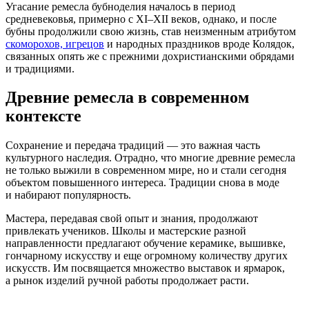
Угасание ремесла бубноделия началось в период
средневековья, примерно с
XI–XII
веков, однако, и после
бубны продолжили свою жизнь, став неизменным атрибутом
скоморохов, игрецов
и народных праздников вроде Колядок,
связанных опять же с прежними дохристианскими обрядами
и традициями.
Древние ремесла в современном
контексте
Сохранение и передача традиций — это важная часть
культурного наследия. Отрадно, что многие древние ремесла
не только выжили в современном мире, но и стали сегодня
объектом повышенного интереса. Традиции снова в моде
и набирают популярность.
Мастера, передавая свой опыт и знания, продолжают
привлекать учеников. Школы и мастерские разной
направленности предлагают обучение керамике, вышивке,
гончарному искусству и еще огромному количеству других
искусств. Им посвящается множество выставок и ярмарок,
а рынок изделий ручной работы продолжает расти.