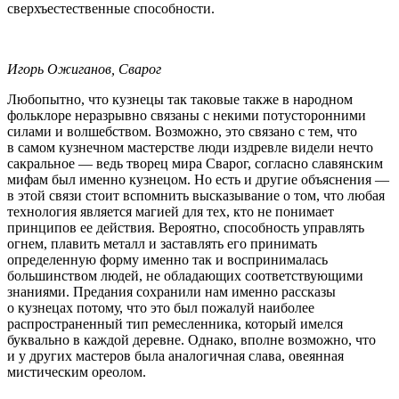
сверхъестественные способности.
Игорь Ожиганов, Сварог
Любопытно, что кузнецы так таковые также в народном
фольклоре неразрывно связаны с некими потусторонними
силами и волшебством. Возможно, это связано с тем, что
в самом кузнечном мастерстве люди издревле видели нечто
сакральное — ведь творец мира Сварог, согласно славянским
мифам был именно кузнецом. Но есть и другие объяснения —
в этой связи стоит вспомнить высказывание о том, что любая
технология является магией для тех, кто не понимает
принципов ее действия. Вероятно, способность управлять
огнем, плавить металл и заставлять его принимать
определенную форму именно так и воспринималась
большинством людей, не обладающих соответствующими
знаниями. Предания сохранили нам именно рассказы
о кузнецах потому, что это был пожалуй наиболее
распространенный тип ремесленника, который имелся
буквально в каждой деревне. Однако, вполне возможно, что
и у других мастеров была аналогичная слава, овеянная
мистическим ореолом.