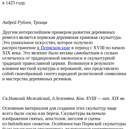
в 1425 году.
Андрей Рублев, Троица
Другим интереснейшим примером развития деревянных
ремесел является пермская деревянная храмовая скульптура.
Это уникальное искусство, которое получило
распространение
в Пермском крае
в период с XVIII по начало
XIX века. Это явление было весьма самобытным и сильно
отличалось от традиционной иконописи и скульптурной
традиции православной церкви. Возникнув в результате
влияния местной культуры и верований, оно представляло
собой своеобразный синтез народной религиозной символики
и мастерства деревянных резчиков.
Св.Николай Можайский, д.Зеленята. Кон. XVIII — нач. XIX вв.
Основным материалом для создания этих скульптур чаще
всего были сосна или береза. Скульптуры включали
изображения святых, апостолов, ангелов и сцены
из библейских сюжетов. Особенностью Пермской скульптуры
была изысканная орнаментика, включающая геометрические