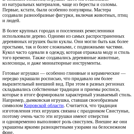
из натуральных материалов, чаще из бересты и соломы.
Первые, кстати, были особенно популярны. Мастера
создавали разнообразные фигурки, включая животных, птиц
и людей.
В более крупных городах и поселениях ремесленники
использовали дерево. Одними из самых распространенных
деревянных игрушек были куклы. Они могли быть как более
простыми, так и более сложными, с подвижными частями.
Кукол часто одевали в одежду, которая отражала моду и стиль
того времени. Также создавались деревянные животные,
колесницы, и даже миниатюрные инструменты.
Готовые игрушки — особенно глиняные и керамические —
нередко украшали росписью, что придавало им более
выразительный внешний вид. При этом в разных регионах
складывались собственные традиции и приемы росписи,
которые в итоге формировали характерный узнаваемый стиль.
Например, дымковская игрушка, ставшая своеобразным
символом
Кировской области
. Считается, что традиция
изготовления этих игрушек связана с праздником Свистуньи,
поэтому очень часто эти игрушки имеют отверстия
и одновременно выполняют роль свистулек. Внешне же они
украшены яркими разноцветными узорами на белоснежном
фоне.