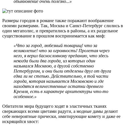
обыкновение очень полезно...»
Размеры городов в романе также поражают воображение
своими размерами. Так, Москва и Санкт-Петербург слились в
один мегаполис, и превратились в районы, а их раздельное
существование в прошлом воспринимается как миф:
«Что за город, любезный товарищ! что за
великолепие! что за огромность! Пролетая через
него, я верил баснословному преданию, что здесь
некогда были два города, из которых один
назывался Москвою, а другой собственно
Петербургом, и они были отделены друг от друга
едва ли не степью. Действительно, в той части
города, которая называется Московскою и где
находятся величественные остатки древнего
Кремля, есть в характере архитектуры что-то
особенное.»
Обитатели мира будущего ходят в эластичных тканях
сверкающих всеми цветами радуги, а модные дамы делают
себе невероятные прически, имитирующие комету и даже ее
искрящийся хвост: