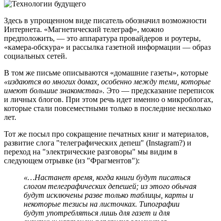
Здесь в упрощенном виде писатель обозначил возможности
Интернета. «Магнетический телеграф», можно
предположить, — это аппаратура провайдеров и роутеры,
«камера-обскура»
и рассылка газетной информации — образ
социальных сетей.
В том же письме описываются «домашние газеты», которые
«издаются во многих домах, особенно между теми, которые
имеют большие знакомства».
Это — предсказание переписок
и личных блогов. При этом речь идет именно о микроблогах,
которые стали повсеместными только в последние несколько
лет.
Тот же посыл про сокращение печатных книг и материалов,
развитие слога "телеграфических депеш" (Instagram?) и
переход на "электрические разговоры" мы видим в
следующем отрывке (из "Фрагментов"):
«…Настанет время, когда книги будут писаться
слогом телеграфических депешей; из этого обычая
будут исключены разве только таблицы, карты и
некоторые тезисы на листочках. Типографии
будут употребляться лишь для газет и для