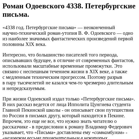
Роман Одоевского 4338. Петербургские
письма.
«4338 год. Петербургские письма» — неоконченный
научно-технический
роман-утопия
В. Ф. Одоевского
— одно
из наиболее значимых фантастических произведений первой
половины XIX века.
Интересно, что большинство писателей того периода,
описывавших будущее, в отличие от современных фантастов,
использовали масштабные временные промежутки. Это
связано с неспешным течением жизни в XIX веке, а также
с медленным техническим прогрессом. Поэтому разрыв
в пару тысячелетий не казался
чем-то
чрезмерно длительным
и непредсказуемым.
При жизни Одоевский издал только «Петербургские письма».
В них рассказ ведется от лица Ипполита Цунгиева студента
Главной Пекинской школы - он описывает свои путешествия
по России в письмах другу, который находится в Пекине.
Впрочем, это еще не все, что нужно знать читателю о
рассказчике - в предисловии к роману Владимир Федерович
указывает, что «Письма» доставлены ему «
сомнамбулом» -
«человеком весьма примечательным в некоторых