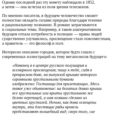
Однако последний раз эту комету наблюдали в 1852,
а затем — она исчезла из поля зрения телескопов.
По мнению писателя, в будущем человечество сможет
полностью овладеть силами природы благодаря технике
и рациональному познанию. В романе затрагиваются
и социальные темы. Например, в таком альтернативном
будущем отпала потребность в полиции — нравы людей
существенно улучшились, просвещение стало повсеместным,
а правитель — это философ и поэт.
Интересно описание городов, которое будто сошло с
современных иллюстраций на тему мегаполисов будущего:
«Наконец я в центре русского полушария и
всемирного просвещения; пишу к тебе, сидя в
прекрасном доме, на выпуклой крышке которого
огромными хрустальными буквами
изображено: Гостиница для прилетающих. Здесь
такое уже обыкновение: на богатых домах крыши
все хрустальные или крыты хрустальною же
белою черепицей, а имя хозяина сделано из
цветных хрусталей. Ночью, как дома освещены
внутри, эти блестящие ряды кровель
представляют волшебный вид; сверх того, сие