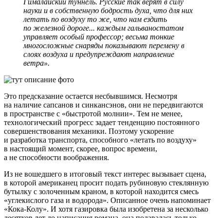
Гималайский туннель. Русские так верят в силу
науки и в собственную бодрость духа, что для них
летать по воздуху то же, что нам ездить
по железной дороге... каждым гальваностатом
управляет особый профессор; весьма тонкие
многосложные снаряды показывают перемену в
слоях воздуха и предупреждают направление
ветра
».
Это предсказание остается несбывшимся. Несмотря
на наличие сапсанов и синкансэнов, они не передвигаются
в пространстве с «быстротой молнии». Тем не менее,
технологический прогресс задает тенденцию постоянного
совершенствования механики. Поэтому ускорение
и разработка транспорта, способного «летать по воздуху»
в настоящий момент, скорее, вопрос времени,
а не способности воображения.
Из не вошедшего в итоговый текст интерес вызывает сцена,
в которой американец просит подать рубиновую стеклянную
бутылку с золоченным краном, в которой находится смесь
«углекислого газа и водорода». Описанное очень напоминает
«Кока-Колу»
. И хотя газировка была изобретена за несколько
десятков лет до написания романа, она подавалась только