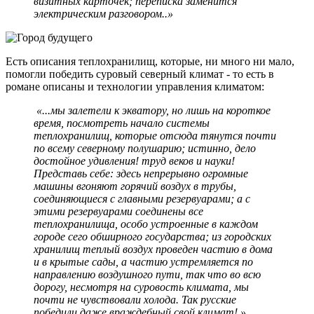
визитных карточек; переписка заменится
электрическим разговором..»
Есть описания теплохранилищ, которые, ни много ни мало,
помогли победить суровый северный климат - то есть в
романе описаны и технологии управления климатом:
«...мы залетели к экватору, но лишь на короткое
время, посмотреть начало системы
теплохранилищ, которые отсюда тянутся почти
по всему северному полушарию; истинно, дело
достойное удивления! труд веков и науки!
Представь себе: здесь непрерывно огромные
машины вгоняют горячий воздух в трубы,
соединяющиеся с главными резервуарами; а с
этими резервуарами соединены все
теплохранилища, особо устроенные в каждом
городе сего обширного государства; из городских
хранилищ теплый воздух проведен частию в дома
и в крытые сады, а частию устремляется по
направлению воздушного пути, так что во всю
дорогу, несмотря на суровость климата, мы
почти не чувствовали холода. Так русские
победили даже враждебный свой климат! »