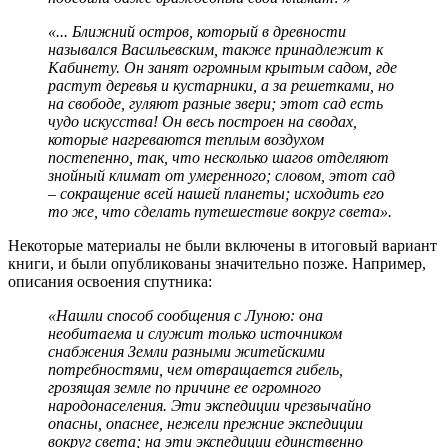
«... Ближний остров, который в древности
назывался Васильевским, также принадлежит к
Кабинету. Он занят огромным крытым садом, где
растут деревья и кустарники, а за решетками, но
на свободе, гуляют разные звери; этот сад есть
чудо искусства! Он весь построен на сводах,
которые нагреваются теплым воздухом
постепенно, так, что несколько шагов отделяют
знойный климат от умеренного; словом, этот сад
– сокращение всей нашей планеты; исходить его
то же, что сделать путешествие вокруг света».
Некоторые материалы не были включены в итоговый вариант
книги, и были опубликованы значительно позже. Например,
описания освоения спутника:
«
Нашли способ сообщения с Луною: она
необитаема и служит только источником
снабжения Земли разными житейскими
потребностями, чем отвращается гибель,
грозящая земле по причине ее огромного
народонаселения. Эти экспедиции чрезвычайно
опасны, опаснее, нежели прежние экспедиции
вокруг света; на эти экспедиции единственно