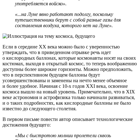
употребляется войско».
«...на Луне явно работают подолгу, поскольку
путешественники берут с собой разные газы для
составления воздуха, которого нет на Луне».
Если в середине XX века можно было с уверенностью
утверждать, что в приведенном отрывке речь идет
о кислородных баллонах, которые космонавты носят на своих
костюмах, выходя в открытый космос, то теперь воображению
доступны более широкие горизонты. Можно предположить,
что в перспективном будущем баллоны будут
усовершенствованы и заменены на нечто менее объемное
и более удобное. Начиная с
10-х
годов XXI века, освоение
космоса вышло на новый уровень. Примечательно, что в XIX
веке астрономия и астрофизика только начинали развиваться,
и о таких подробностях, как кислородные баллоны не было
известно до следующего столетия.
В первом письме повести автор описывает технологические
достижения будущего:
«Мы с быстротою молнии пролетели сквозь