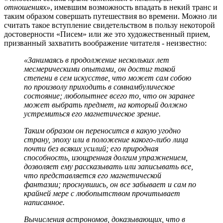
отношениях»
, имевшим возможность впадать в некий транс и
таким образом совершать путешествия во времени. Можно ли
считать такое вступление свидетельством в пользу некоторой
достоверности «Писем» или же это художественный прием,
призванный захватить воображение читателя - неизвестно:
«Занимаясь в продолжение нескольких лет
месмерическими опытами, он достиг такой
степени в сем искусстве, что может сам собою
по произволу приходить в сомнамбулическое
состояние; любопытнее всего то, что он заранее
может выбрать предмет, на который должно
устремиться его магнетическое зрение.
Таким образом он переносится в какую угодно
страну, эпоху или в положение какого-либо лица
почти без всяких усилий; его природная
способность, изощренная долгим упражнением,
дозволяет ему рассказывать или записывать все,
что представляется его магнетической
фантазии; проснувшись, он все забывает и сам по
крайней мере с любопытством прочитывает
написанное.
Вычисления астрономов, доказывающих, что в