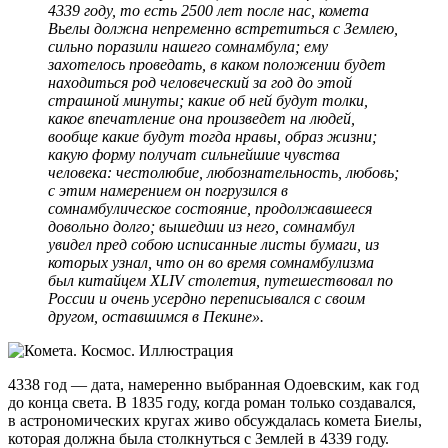
4339 году, то есть 2500 лет после нас, комета
Вьелы должна непременно встретиться с Землею,
сильно поразили нашего сомнамбула; ему
захотелось проведать, в каком положении будет
находиться род человеческий за год до этой
страшной минуты; какие об ней будут толки,
какое впечатление она произведет на людей,
вообще какие будут тогда нравы, образ жизни;
какую форму получат сильнейшие чувства
человека: честолюбие, любознательность, любовь;
с этим намерением он погрузился в
сомнамбулическое состояние, продолжавшееся
довольно долго; вышедши из него, сомнамбул
увидел пред собою исписанные листы бумаги, из
которых узнал, что он во время сомнамбулизма
был китайцем XLIV столетия, путешествовал по
России и очень усердно переписывался с своим
другом, оставшимся в Пекине».
4338 год — дата, намеренно выбранная Одоевским, как год
до конца света. В 1835 году, когда роман только создавался,
в астрономических кругах живо обсуждалась комета Биелы,
которая должна была столкнуться с Землей в 4339 году.