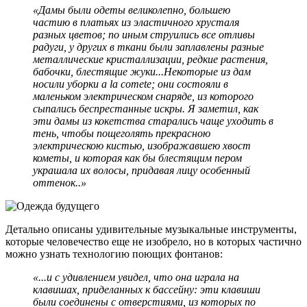
«Дамы были
одеты великолепно, большею
частию в платьях из эластичного хрусталя
разных цветов;
по иным струились все отливы
радуги, у других в ткани были заплавлены разные
металлические кристаллизации, редкие растения,
бабочки, блестящие жуки...Некоторые из дам
носили уборки a la comete;
они состояли в
маленьком электрическом снаряде, из которого
сыпались беспрестанные искры. Я заметил, как
эти дамы из кокетства старались чаще уходить в
тень, чтобы пощеголять прекрасною
электрическою кистью, изображавшею хвост
кометы, и которая как бы блестящим пером
украшала их волосы, придавая лицу особенный
оттенок..»
Детально описаны удивительные музыкальные инструменты,
которые человечество еще не изобрело, но в которых частично
можно узнать технологию поющих фонтанов:
«...и с удивлением увидел, что она играла на
клавишах, приделанных к бассейну: эти клавиши
были соединены с отверстиями, из которых по