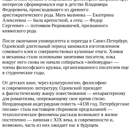
интересов сформировался еще в детстве Владимира
Федоровича, происходившего из древнего
аристократического рода. Мать мальчика — Екатерина
Алексеевна — была крепостной, а отец — Федор
Сергеевич — потомком Рюриковичей, признанного
княжеского рода.
После окончания университета и переезда в
Санкт-Петербург
,
Одоевский длительный период занимался изготовлением
сомовьего клея и совершенствовал кухонные очаги. Химия
и механика стали основными занятиями писателя, пока
вокруг него снова не начали собираться «любомудры» —
члены философского кружка, организованного писателем еще
в студенческие годы.
От детских книг, через культурологию, философию
и современную литературу, Одоевский приходит
к фантастическому жанру повествования — нехарактерному
для романтизма, опережающему свое время стилю.
Неординарная андеграудная повесть «4338 год. Петербургские
письма» стала настоящим сборником предсказаний —
технологические феномены рассказа возникают в жизни
постепенно — начиная с XIX века, в современности и,
возможно, часть из них ожидает нас в будущем.