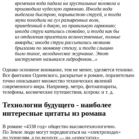
временам вода падала на хрустальные колокола и
производила чудесную гармонию. Иногда вода
выбегала быстрою, порывистою струей, и тогда
звуки походили на гул разъяренных волн,
приведенный в дикую, но правильную гармонию;
иногда струи катились спокойно, и тогда как бы
из отдаления прилетали величественные, полные
аккорды; иногда струи рассыпались мелкими
брызгами по звонкому стеклу, и тогда слышно
было тихое, мелодическое журчание. Этот
инструмент назывался гидрофоном...»
Однако основное внимание, тем не менее, уделяется технике.
Все фантазии Одоевского, раскрытые в романе, поразительно
точно описывают множество технических явлений
современного мира. Например, метро, фотоаппараты,
телефоны, космические путешествия, ксерокс
и т. д.
Технологии будущего - наиболее
интересные цитаты из романа
В романе «4338 год» общество высокотехнологично.
По Земле люди могут передвигаться на «электроходах»
по туннелям, а по воздуху — на «аэростатах»