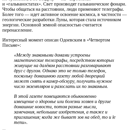
и «гальваностатах». Свет производят гальванические фонари.
Чтобы общаться на расстоянии, люди применяют телеграфы.
Более того — идет активное освоение космоса, в частности —
геологические разработки Луны, которая стала источником
энергии. Основной земной опасностью считается
перенаселение.
Интересный момент описан Одоевским в «Четвертом
Письме»:
«Между знакомыми домами устроены
магнетические телеграфы, посредством которых
живущие на далёком расстоянии разговаривают
друг с другом. Однако это не только телефон,
поскольку домашнюю газету любой дворецкий
может снять в
камер-обскуру
, получить нужное
число экземпляров и разослать их по знакомым.
В этой газете помещаются обыкновенно
извещение о здоровье или болезни хозяев и другие
домашние новости, потом разные мысли,
замечания, небольшие изобретения, а также и
приглашения; когда же бывает зов на обед, то и le
menu».