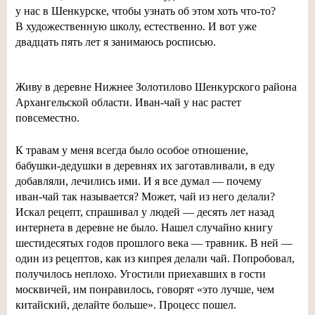
у нас в Шенкурске, чтобы узнать об этом хоть
что-то
?
В художественную школу, естественно. И вот уже
двадцать пять лет я занимаюсь росписью.
Живу в деревне Нижнее Золотилово Шенкурского района
Архангельской области.
Иван-чай
у нас растет
повсеместно.
К травам у меня всегда было особое отношение,
бабушки-дедушки
в деревнях их заготавливали, в еду
добавляли, лечились ими. И я все думал — почему
иван-чай
так называется? Может, чай из него делали?
Искал рецепт, спрашивал у людей — десять лет назад
интернета в деревне не было. Нашел случайно книгу
шестидесятых годов прошлого века — травник. В ней —
один из рецептов, как из кипрея делали чай. Попробовал,
получилось неплохо. Угостили приехавших в гости
москвичей, им понравилось, говорят «это лучше, чем
китайский, делайте больше». Процесс пошел.