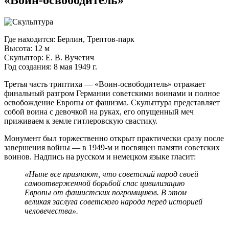
«Воин-освободитель»
Где находится: Берлин,
Трептов-парк
Высота: 12 м
Скульптор:
Е. В. Вучетич
Год создания: 8 мая 1949 г.
Третья часть триптиха —
«Воин-освободитель»
отражает
финальный разгром Германии советскими воинами и полное
освобождение Европы от фашизма. Скульптура представляет
собой воина с девочкой на руках, его опущенный меч
приживаем к земле гитлеровскую свастику.
Монумент был торжественно открыт практически сразу после
завершения войны — в
1949-м
и посвящен памяти советских
воинов. Надпись на русском и немецком языке гласит:
«Ныне все признают, что советский народ своей
самоотверженной борьбой спас цивилизацию
Европы от фашистских погромщиков. В этом
великая заслуга советского народа перед историей
человечества».