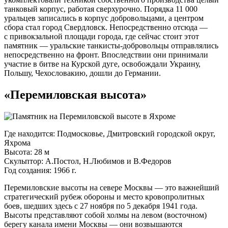
танковый корпус, работая сверхурочно. Порядка 11 000
уральцев записались в корпус добровольцами, а центром
сбора стал город Свердловск. Непосредственно отсюда —
с привокзальной площади города, где сейчас стоит этот
памятник — уральские
танкисты-добровольцы
отправлялись
непосредственно на фронт. Впоследствии они принимали
участие в битве на Курской дуге, освобождали Украину,
Польшу, Чехословакию, дошли до Германии.
«Перемиловская высота»
Где находится: Подмосковье, Дмитровский городской округ,
Яхрома
Высота: 28 м
Скульптор: А.Постол, Н.Любимов и В.Федоров
Год создания: 1966 г.
Перемиловские высоты на севере Москвы — это важнейший
стратегический рубеж обороны и место кровопролитных
боев, шедших здесь с 27 ноября по 5 декабря 1941 года.
Высоты представляют собой холмы на левом (восточном)
берегу канала имени Москвы — они возвышаются