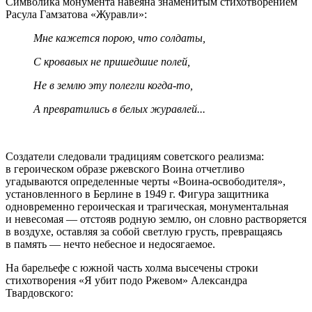
Символика монумента навеяна знаменитым стихотворением
Расула Гамзатова «Журавли»:
Мне кажется порою, что солдаты,
С кровавых не пришедшие полей,
Не в землю эту полегли
когда-то
,
А превратились в белых журавлей...
Создатели следовали традициям советского реализма:
в героическом образе ржевского Воина отчетливо
угадываются определенные черты
«Воина-освободителя»
,
установленного в Берлине в 1949 г. Фигура защитника
одновременно героическая и трагическая, монументальная
и невесомая — отстояв родную землю, он словно растворяется
в воздухе, оставляя за собой светлую грусть, превращаясь
в память — нечто небесное и недосягаемое.
На барельефе с южной часть холма высечены строки
стихотворения «Я убит подо Ржевом» Александра
Твардовского: