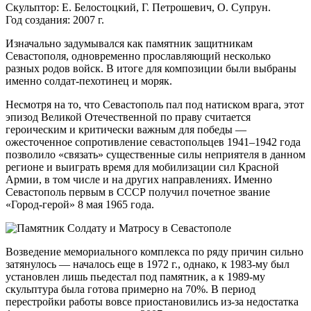
Скульптор: Е. Белостоцкий, Г. Петрошевич, О. Супрун.
Год создания: 2007 г.
Изначально задумывался как памятник защитникам
Севастополя, одновременно прославляющий несколько
разных родов войск. В итоге для композиции были выбраны
именно
солдат-пехотинец
и моряк.
Несмотря на то, что Севастополь пал под натиском врага, этот
эпизод Великой Отечественной по праву считается
героическим и критически важным для победы —
ожесточенное сопротивление севастопольцев 1941–1942 года
позволило «связать» существенные силы неприятеля в данном
регионе и выиграть время для мобилизации сил Красной
Армии, в том числе и на других направлениях. Именно
Севастополь первым в СССР получил почетное звание
«Город-герой»
8 мая 1965 года.
Возведение мемориального комплекса по ряду причин сильно
затянулось — началось еще в 1972 г., однако, к
1983-му
был
установлен лишь пьедестал под памятник, а к
1989-му
скульптура была готова примерно на 70%. В период
перестройки работы вовсе приостановились
из-за
недостатка