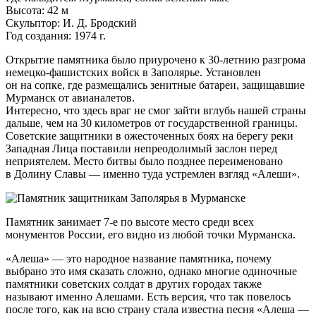
Высота: 42 м
Скульптор:
И. Д. Бродский
Год создания: 1974 г.
Открытие памятника было приурочено к
30-летнию
разгрома
немецко-фашистских
войск в Заполярье. Установлен
он на сопке, где размещались зенитные батареи, защищавшие
Мурманск от авианалетов.
Интересно, что здесь враг не смог зайти вглубь нашей страны
дальше, чем на 30 километров от государственной границы.
Советские защитники в ожесточенных боях на берегу реки
Западная Лица поставили непреодолимый заслон перед
неприятелем. Место битвы было позднее переименовано
в Долину Славы — именно туда устремлен взгляд «Алеши».
Памятник занимает
7-е
по высоте место среди всех
монументов России, его видно из любой точки Мурманска.
«Алеша» — это народное название памятника, почему
выбрано это имя сказать сложно, однако многие одиночные
памятники советских солдат в других городах также
называют именно Алешами. Есть версия, что так повелось
после того, как на всю страну стала известна песня «Алеша —