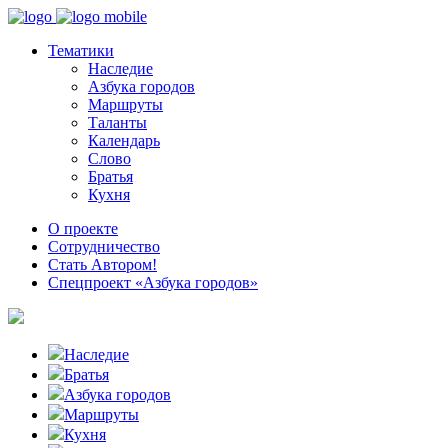
Тематики
Наследие
Азбука городов
Маршруты
Таланты
Календарь
Слово
Братья
Кухня
О проекте
Сотрудничество
Стать Автором!
Спецпроект «Азбука городов»
Наследие
Братья
Азбука городов
Маршруты
Кухня