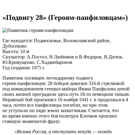
«Подвигу 28» (
Героям-панфиловцам
»)
Где находится: Подмосковье, Волоколамский район,
Дубосеково
Высота: 10 м
Скульптор: А.Постол, Н.Любимов и В.Федоров, В.Датюк,
Ю.Кривущенко, С.Хаджибаронов
Год создания: 1975 г.
Памятник посвящен легендарному подвигу
героев-панфиловцев
: 28 бойцов дивизии
316-й
стрелковой
под командованием
генерал-майора
Ивана Панфилова ценой
своих жизней преградили здесь путь
18-ти
немецким танкам.
Неравный бой произошел 16 ноября 1941 г. и продолжался 4
часа, почти все панфиловцы погибли, но при этом
не уступили ни пяди земли захватчикам. Считается, что
во время именно этого боя политрук Клочков произнес
ставшую знаменитой фразу:
«Велика Россия, а отступать некуда — позади