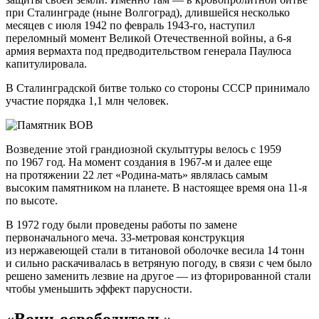
при Сталинграде (ныне Волгоград), длившейся несколько
месяцев с июля 1942 по февраль
1943-го
, наступил
переломный момент Великой Отечественной войны, а
6-я
армия вермахта под предводительством генерала Паулюса
капитулировала.
В Сталинградской битве только со стороны СССР принимало
участие порядка 1,1 млн человек.
Возведение этой грандиозной скульптуры велось с 1959
по 1967 год. На момент создания в
1967-м
и далее еще
на протяжении 22 лет «
Родина-мать»
являлась самым
высоким памятником на планете. В настоящее время она
11-я
по высоте.
В 1972 году были проведены работы по замене
первоначального меча.
33-метровая
конструкция
из нержавеющей стали в титановой оболочке весила 14 тонн
и сильно раскачивалась в ветряную погоду, в связи с чем было
решено заменить лезвие на другое — из фторированной стали
чтобы уменьшить эффект парусности.