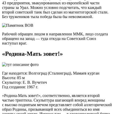
43 предприятия, эвакуированных из европейской части
страны за Урал. Можно условно подсчитать, что каждый
второй советский танк был сделан из магнитогорской стали.
Без тружеников тыла победа была бы невозможной.
Рабочий обращен лицом в направлении ММК, лицо солдата
обращено на запад — туда откуда на Советский Союз
наступал враг.
«
Родина-Мать
зовет!»
Где находится: Волгоград (Сталинград), Мамаев курган
Высота: 85 м
Скульптор:
Е. В. Вучетич
Год создания: 1967 г.
«
Родина-Мать
зовет!», соответственно, является второй
частью триптиха. Скульптура шагающей вперед женщины
с высоко поднятым мечом представляет собой аллегорический
образ Родины, призывающей всех объединиться во имя
защиты своей земли. Именно там — в кровопролитной битве