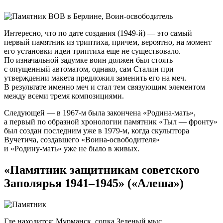
Интересно, что по дате создания (
1949-й
) — это самый
первый памятник из триптиха, причем, вероятно, на момент
его установки идеи триптиха еще не существовало.
По изначальной задумке воин должен был стоять
с опущенный автоматом, однако, сам Сталин при
утверждении макета предложил заменить его на меч.
В результате именно меч и стал тем связующим элементом
между всеми тремя композициями.
Следующей — в
1967-м
была закончена
«Родина-мать»
,
а первый по образной хронологии памятник «Тыл — фронту»
был создан последним уже в
1979-м
, когда скульптора
Вучетича, создавшего
«Воина-освободителя»
и
«Родину-мать»
уже не было в живых.
«Памятник защитникам советского
Заполярья 1941–1945» («Алеша»)
Где находится: Мурманск, сопка Зеленый мыс