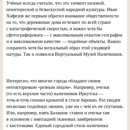
Учёные всегда считали, что это элемент низовой,
неинтересной и безыскусной народной культуры. Иван
Хафизов же первым обратил внимание общественности
на то, что деревянные дома исчезают по всей стране
с катастрофической скоростью, и важно хотя бы
сфотографировать — с максимальным охватом географии
и в максимальном качестве — подобные объекты. Важно
сохранить хотя бы визуальный образ этой уходящей
натуры. Так и появился Виртуальный Музей Наличников.
Интересно, что многие города обладают своим
неповторимым «резным лицом». Например, очелья
(то есть верхние части) наличников Иркутска —
точь-в-точь
спинки кроватей в стиле барокко. Раз увидев
несколько подобных окошек, уже ни с чем их не спутаешь.
Или, например, взять Балашов: ставни и очелья там
в основном с имитацией тканевых ламбрекенов
с кисточками. Единый городской стиль наличника