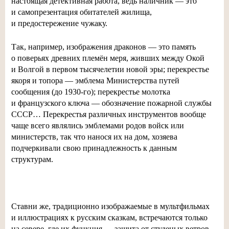
настоящая детективная работа, ведь наличник — это
и самопрезентация обитателей жилища,
и предостережение чужаку.
Так, например, изображения драконов — это память
о поверьях древних племён меря, живших между Окой
и Волгой в первом тысячелетии новой эры; перекрестье
якоря и топора — эмблема Министерства путей
сообщения (до
1930-го
); перекрестье молотка
и французского ключа — обозначение пожарной службы
СССР… Перекрестья различных инструментов вообще
чаще всего являлись эмблемами родов войск или
министерств, так что нанося их на дом, хозяева
подчеркивали свою принадлежность к данным
структурам.
Ставни же, традиционно изображаемые в мультфильмах
и иллюстрациях к русским сказкам, встречаются только
на севере, где их функция — защита от студеных ветров,